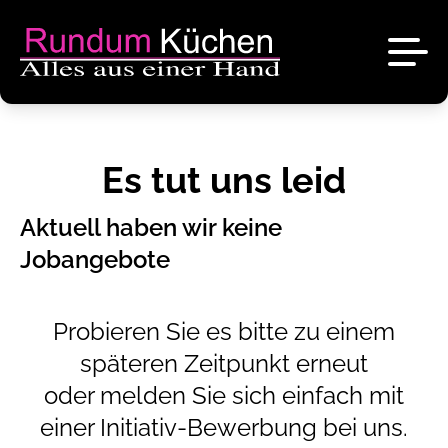
News
Es tut uns leid
Referenzen
Aktuell haben wir keine
Über uns
Jobangebote
Angebote
Das sind wir
Probieren Sie es bitte zu einem
Kontakt
späteren Zeitpunkt erneut
Stellenangebote
oder melden Sie sich einfach mit
Unsere Marken
einer Initiativ-Bewerbung bei uns.