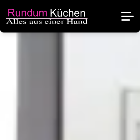
News
Referenzen
Über uns
Angebote
Das sind wir
Kontakt
Stellenangebote
Unsere Marken