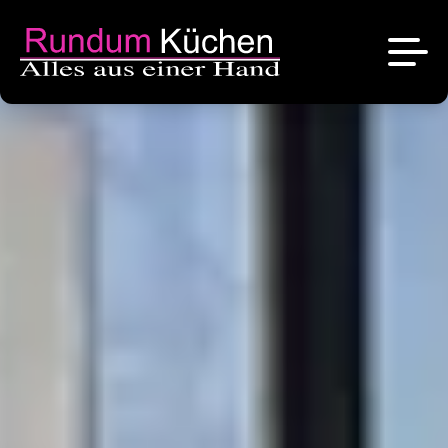
News
Referenzen
Über uns
Angebote
Das sind wir
Kontakt
Stellenangebote
Unsere Marken