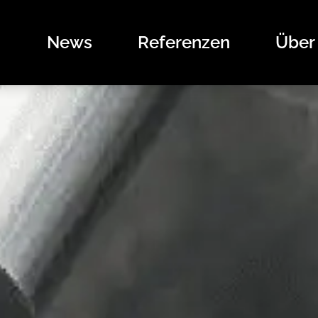
News
Referenzen
Über
News
Referenzen
Über uns
Angebote
Das sind wir
Kontakt
Stellenangebote
Unsere Marken