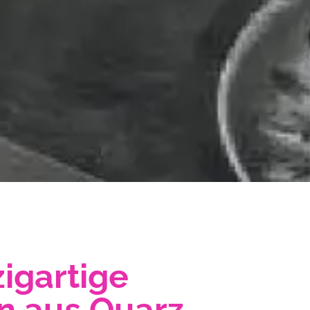
igartige
n aus Quarz