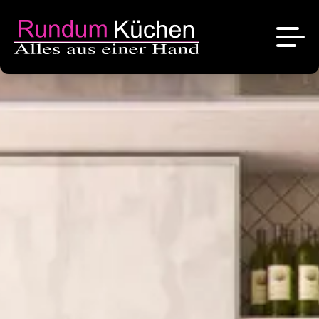
News
Referenzen
Über uns
Angebote
Das sind wir
Kontakt
Stellenangebote
Unsere Marken