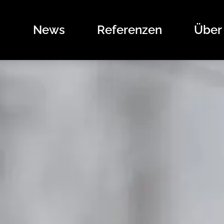
News
Referenzen
Über
News
Referenzen
Über uns
Angebote
Das sind wir
Kontakt
Stellenangebote
Unsere Marken