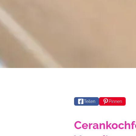
Teilen
Pinnen
Cerankochfe