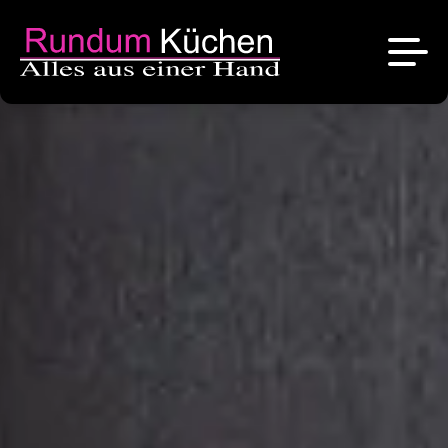
News
Referenzen
Über uns
Angebote
Das sind wir
Kontakt
Stellenangebote
Unsere Marken