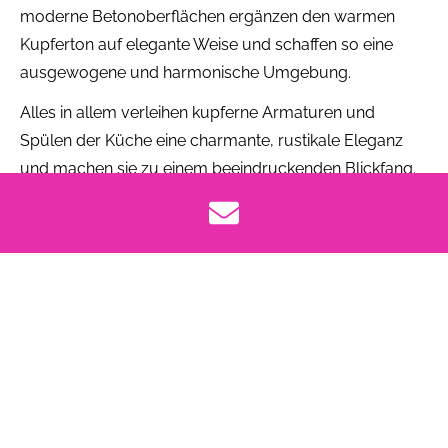
moderne Betonoberflächen ergänzen den warmen
Kupferton auf elegante Weise und schaffen so eine
ausgewogene und harmonische Umgebung.
Alles in allem verleihen kupferne Armaturen und
Spülen der Küche eine charmante, rustikale Eleganz
und machen sie zu einem beeindruckenden Blickfang.
Egal, ob in urbanen Lofts oder traditionellen
Bauernhäusern - diese glänzenden Accessoires
verleihen Ihrer Küche einen zeitlosen und
ansprechenden Charakter, der die Küchenatmosphäre
bereichert. Wenn Sie Ihrer Kochstätte einen Hauch von
Wärme und Vintage-Flair verleihen möchten, sind
kupferne Armaturen und Spülen zweifellos eine
hervorragende Wahl.