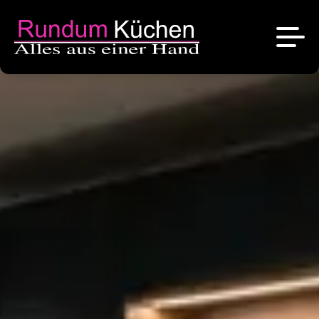
News
Referenzen
Über uns
Angebote
Das sind wir
Kontakt
Stellenangebote
Unsere Marken