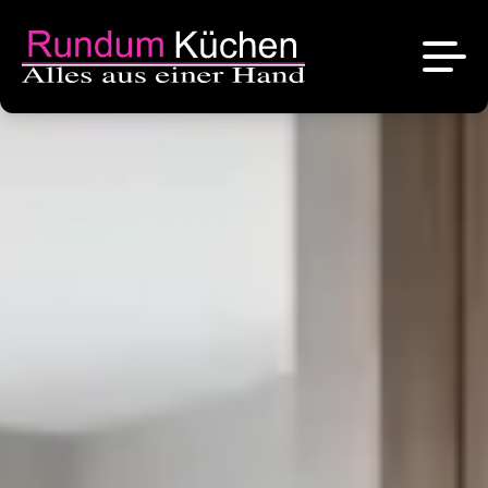
News
Referenzen
Über uns
Angebote
Das sind wir
Kontakt
Stellenangebote
Unsere Marken