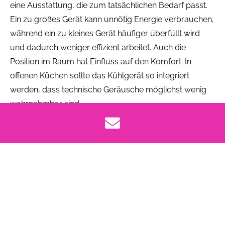
eine Ausstattung, die zum tatsächlichen Bedarf passt.
Ein zu großes Gerät kann unnötig Energie verbrauchen,
während ein zu kleines Gerät häufiger überfüllt wird
und dadurch weniger effizient arbeitet. Auch die
Position im Raum hat Einfluss auf den Komfort. In
offenen Küchen sollte das Kühlgerät so integriert
werden, dass technische Geräusche möglichst wenig
wahrnehmbar sind.
Sinnvoll ist außerdem der Vergleich von
Energieeffizienzklasse, Jahresverbrauch und
Dezibelwert. Diese Angaben zeigen, wie sparsam und
leise ein Gerät im Alltag arbeiten kann. Ergänzend
unterstützen Funktionen wie No-Frost-Technik, präzise
Temperaturzonen und intelligente Steuerung eine
komfortable Nutzung. So entsteht eine Kühlung, die
nicht nur Lebensmittel schützt, sondern auch zur