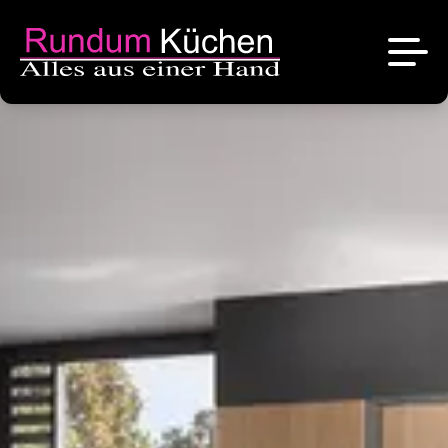
News
Referenzen
Über uns
Angebote
Das sind wir
Kontakt
Stellenangebote
Unsere Marken