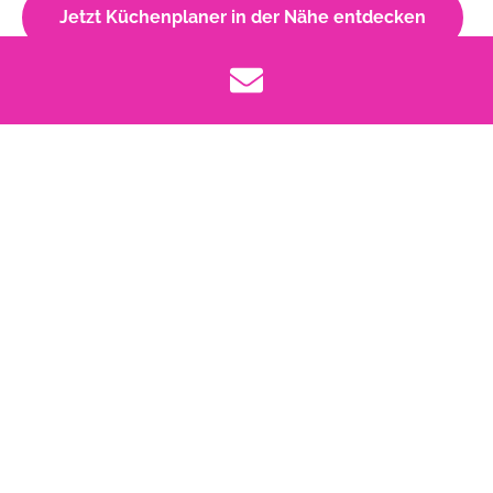
Jetzt Küchenplaner in der Nähe entdecken
Kontakt
Rundum Küchen
Bruchhausener Straße 67
59759 Arnsberg
Tel.
02932-899299
Fax
02932-899424