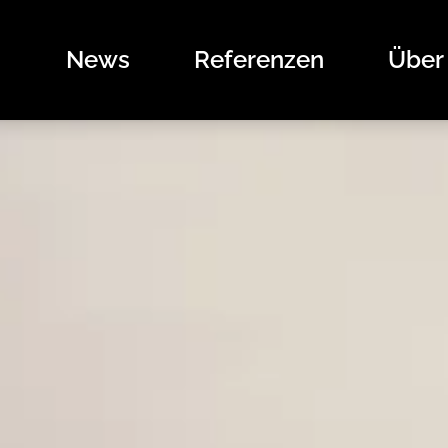
News
Referenzen
Über
News
Referenzen
Über uns
Angebote
Das sind wir
Kontakt
Stellenangebote
Unsere Marken