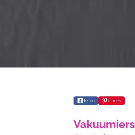
Teilen
Pinnen
Vakuumiersc