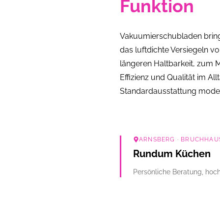
Funktion
Vakuumierschubladen bringe
das luftdichte Versiegeln v
längeren Haltbarkeit, zum M
Effizienz und Qualität im 
Standardausstattung moder
ARNSBERG
· BRUCHHAUS
Rundum Küchen
Persönliche Beratung, hoch