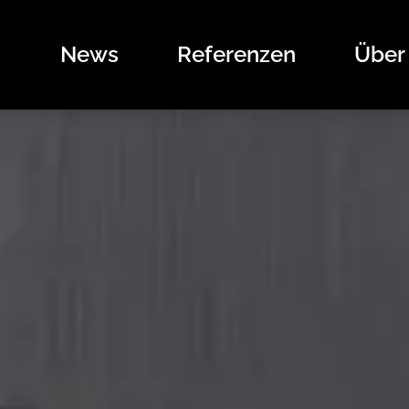
News
Referenzen
Über
News
Referenzen
Über uns
Angebote
Das sind wir
Kontakt
Stellenangebote
Unsere Marken