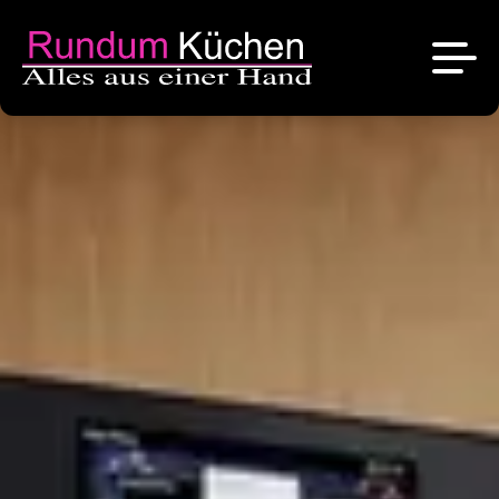
News
Referenzen
Über uns
Angebote
Das sind wir
Kontakt
Stellenangebote
Unsere Marken