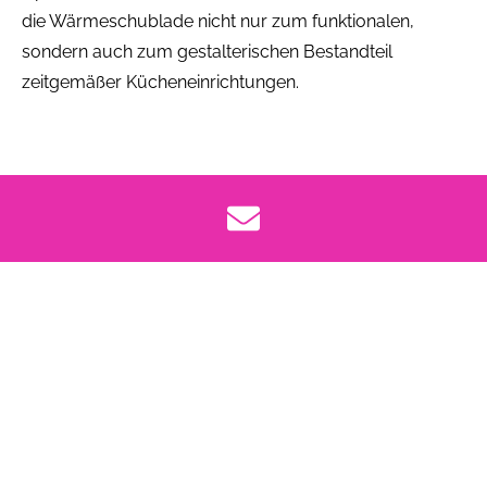
die Wärmeschublade nicht nur zum funktionalen,
sondern auch zum gestalterischen Bestandteil
zeitgemäßer Kücheneinrichtungen.
Pflege und Reinigung von
Wärmeschubladen
Die Reinigung von Wärmeschubladen gestaltet sich
durch durchdachte Materialien und klare Strukturen
besonders einfach. Viele Modelle verfügen über eine
glatte Edelstahl- oder Glasoberfläche im Innenraum,
die sich mit einem feuchten Tuch und mildem