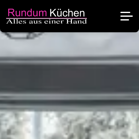
News
Referenzen
Über uns
Angebote
Das sind wir
Kontakt
Stellenangebote
Unsere Marken